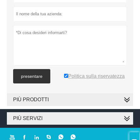
Politica sulla riservatezza
presentare
PIÙ PRODOTTI
PIÙ SERVIZI





