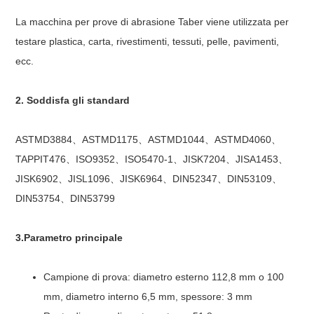
La macchina per prove di abrasione Taber viene utilizzata per
testare plastica, carta, rivestimenti, tessuti, pelle, pavimenti,
ecc.
2. Soddisfa gli standard
ASTMD3884、ASTMD1175、ASTMD1044、ASTMD4060、
TAPPIT476、ISO9352、ISO5470-1、JISK7204、JISA1453、
JISK6902、JISL1096、JISK6964、DIN52347、DIN53109、
DIN53754、DIN53799
3.Parametro principale
Campione di prova: diametro esterno 112,8 mm o 100
mm, diametro interno 6,5 mm, spessore: 3 mm