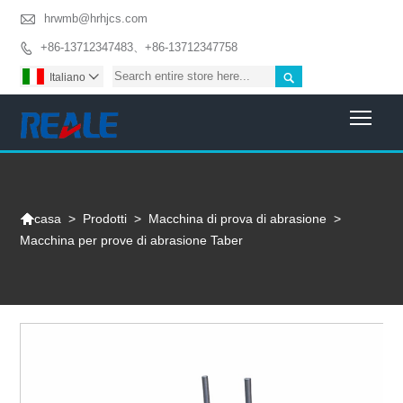

hrwmb@hrhjcs.com
+86-13712347483、+86-13712347758


Italiano

Togg

>
Prodotti
>
Macchina di prova di abrasione
>
casa
Macchina per prove di abrasione Taber