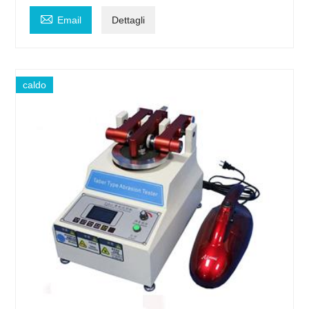

Email
Dettagli
caldo