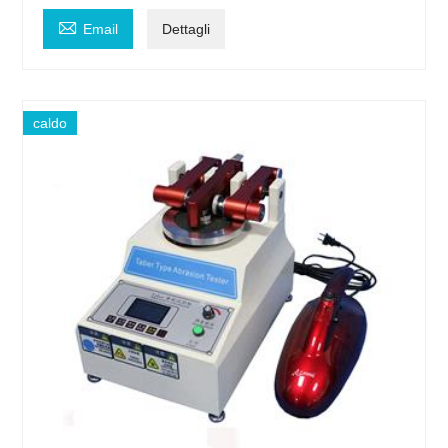

Email
Dettagli
caldo