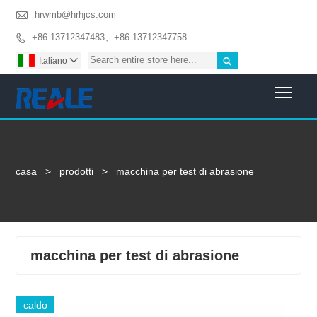

hrwmb@hrhjcs.com
+86-13712347483、+86-13712347758


Italiano

Togg
casa
>
prodotti
>
macchina per test di abrasione
macchina per test di abrasione
caldo