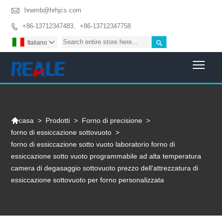

hrwmb@hrhjcs.com
+86-13712347483、+86-13712347758


Italiano

Togg

>
Prodotti
>
Forno di precisione
>
casa
forno di essiccazione sottovuoto
>
forno di essiccazione sotto vuoto laboratorio forno di
essiccazione sotto vuoto programmabile ad alta temperatura
camera di degasaggio sottovuoto prezzo dell'attrezzatura di
essiccazione sottovuoto per forno personalizzata