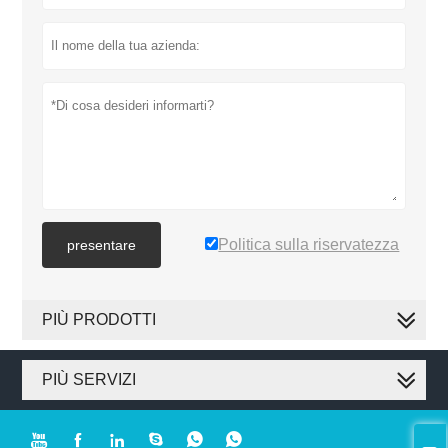
Politica sulla riservatezza
presentare
PIÙ PRODOTTI
PIÙ SERVIZI





