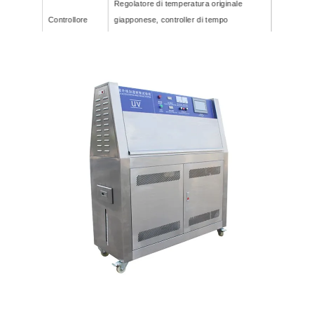
Regolatore di temperatura originale
Controllore
giapponese, controller di tempo
programmabile importato
Dimensione
1140X390X400CM
1100X600X400CM
interna (CM)