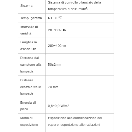
Sistema di controllo bilanciato della
Sistema
temperatura e dell'umidità
Temp. gamma
RT~70℃
Intervallo di
20~98% UR
umidità
Lunghezza
280~400nm
d'onda UV
Distanza dal
campione alla
50±2mm
lampada
Distanza
centrale tra le
70 mm
lampade
Energia di
0,8~0,9 W/m2
picco
Modo di
Esposizione alla condensazione del
esposizione
vapore, esposizione alle radiazioni