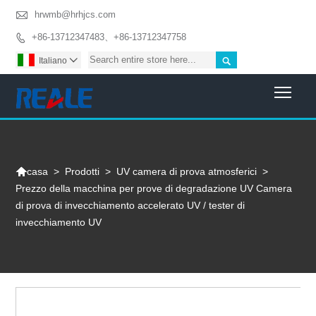

hrwmb@hrhjcs.com
+86-13712347483、+86-13712347758


Italiano

Togg

>
Prodotti
>
UV camera di prova atmosferici
>
casa
Prezzo della macchina per prove di degradazione UV Camera
di prova di invecchiamento accelerato UV / tester di
invecchiamento UV