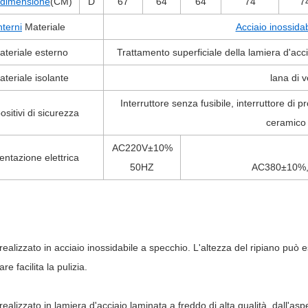
dimensione
(CM)
D
67
64
64
74
7
nterni
Materiale
Acciaio inossid
ateriale esterno
Trattamento superficiale della lamiera d'acc
teriale isolante
lana di v
Interruttore senza fusibile, interruttore di 
ositivi di sicurezza
ceramico
AC220V±10%
entazione elettrica
50HZ
AC380
±
10%
 realizzato in acciaio inossidabile a specchio. L'altezza del ripiano può 
re facilita la pulizia.
è realizzato in lamiera d'acciaio laminata a freddo di alta qualità, dall'as