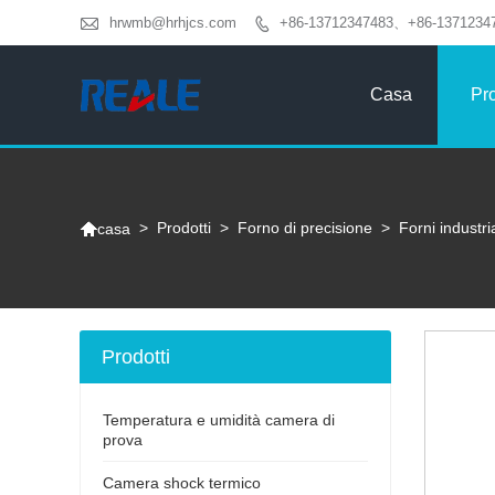

hrwmb@hrhjcs.com
+86-13712347483、+86-1371234

Casa
Pro

>
Prodotti
>
Forno di precisione
>
Forni industri
casa
Prodotti
Temperatura e umidità camera di
prova
Camera shock termico