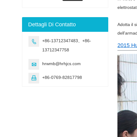
della lampada UV
Camera di
elettrosta
invecchiamento per
invecchiamento UV
Dettagli Di Contatto
Adotta il 
dell'arma
+86-13712347483、+86-

2015 Hua
13712347758
hrwmb@hrhjcs.com

+86-0769-82817798
