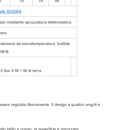
4
78
78
98
abile SUS304
iaio mediante spruzzatura elettrostatica
etro
protezione da sovratemperatura, fusibile
 NFB
,
3 fasi 4 fili + fili di terra
essere regolata liberamente. Il design a quattro angoli e
petto bello e nuovo; la superficie è spruzzata