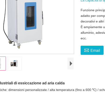
La capacità di
Funzione principa
adatto per compo
decorativi e altr
È ampiamente uti
alluminio, adesiv
ecc.

Email
dustriali di essiccazione ad aria calda
tiche: dimensioni personalizzate / alta temperatura (fino a 600 ℃) / sc