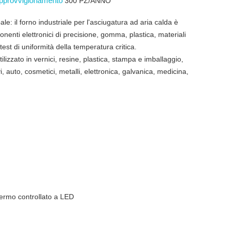
 approvvigionamento
300 PZ/ANNO
le: il forno industriale per l'asciugatura ad aria calda è
nenti elettronici di precisione, gomma, plastica, materiali
i test di uniformità della temperatura critica.
lizzato in vernici, resine, plastica, stampa e imballaggio,
i, auto, cosmetici, metalli, elettronica, galvanica, medicina,
hermo controllato a LED