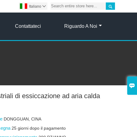

Italiano

Contattateci
Riguardo A Noi

triali di essiccazione ad aria calda
ine
DONGGUAN, CINA
nsegna
25 giorni dopo il pagamento