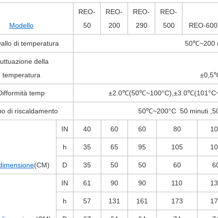
REO-
REO-
REO-
REO-
Modello
50
200
290
500
REO-600
vallo di temperatura
50℃~
200 
uttuazione della
temperatura
±0,5
Difformità temp
±2.0℃(
50℃
~
100°C
),
±3.0℃
(
101°C
o di riscaldamento
50℃~
200°C
50 minuti
,
5
IN
40
60
60
80
10
h
35
65
95
105
10
dimensione
(CM)
D
35
50
50
60
6
IN
61
90
90
110
13
h
57
131
161
173
17