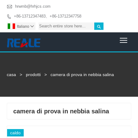

hrwmb@hrhjcs.com
+86-13712347483、+86-13712347758


Italiano

Togg
casa
>
prodotti
>
camera di prova in nebbia salina
camera di prova in nebbia salina
caldo