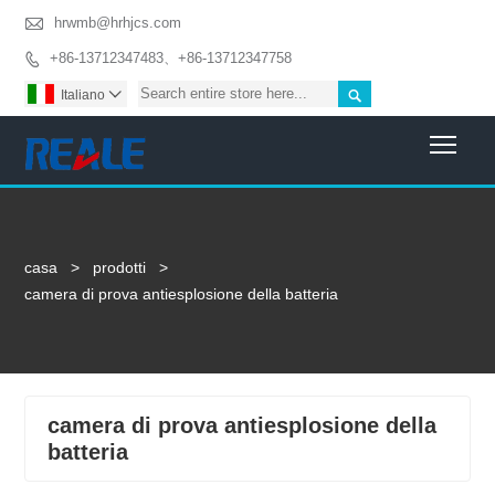

hrwmb@hrhjcs.com
+86-13712347483、+86-13712347758


Italiano

Togg
casa
>
prodotti
>
camera di prova antiesplosione della batteria
camera di prova antiesplosione della
batteria