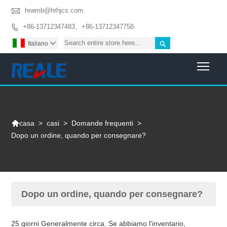

hrwmb@hrhjcs.com
+86-13712347483、+86-13712347758


Italiano

Togg

>
casi
>
Domande frequenti
>
casa
Dopo un ordine, quando per consegnare?
Dopo un ordine, quando per consegnare?
25 giorni Generalmente circa. Se abbiamo l'inventario,