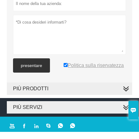
Politica sulla riservatezza
presentare
PIÙ PRODOTTI
PIÙ SERVIZI







Copyright by © 2019 Dongguan Huanrui Environmental Test