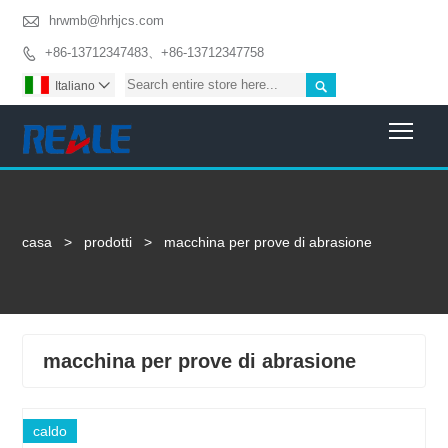

hrwmb@hrhjcs.com
+86-13712347483、+86-13712347758


Italiano

Togg
casa
>
prodotti
>
macchina per prove di abrasione
macchina per prove di abrasione
caldo