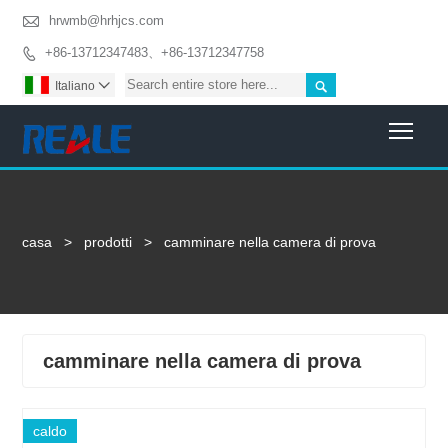

hrwmb@hrhjcs.com
+86-13712347483、+86-13712347758


Italiano

Togg
casa
>
prodotti
>
camminare nella camera di prova
camminare nella camera di prova
caldo