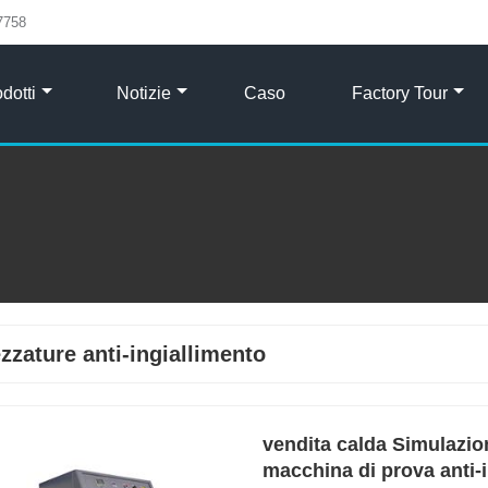
7758
dotti
Notizie
Caso
Factory Tour
ezzature anti-ingiallimento
vendita calda Simulazion
macchina di prova anti-i