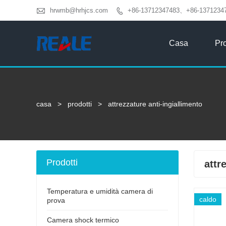

hrwmb@hrhjcs.com
+86-13712347483、+86-1371234

Casa
Pro
casa
>
prodotti
>
attrezzature anti-ingiallimento
Prodotti
attr
Temperatura e umidità camera di
caldo
prova
Camera shock termico