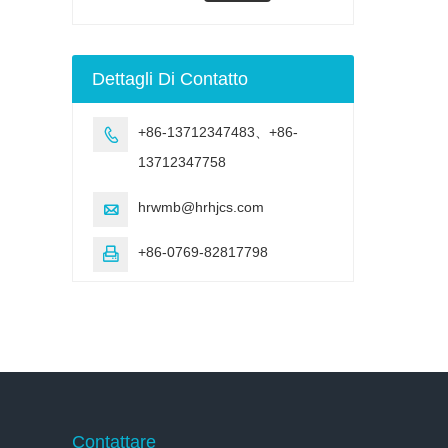
della lampada UV
Camera di
invecchiamento per
invecchiamento UV
Dettagli Di Contatto
+86-13712347483、+86-

13712347758
hrwmb@hrhjcs.com

+86-0769-82817798

Contattare