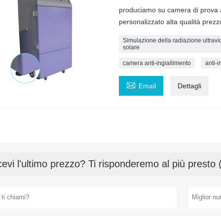
produciamo su camera di prova an
personalizzato alta qualità prez
Simulazione della radiazione ultravio
solare
camera anti-ingiallimento
anti-i

Email
Dettagli
cevi l'ultimo prezzo? Ti risponderemo al più presto 