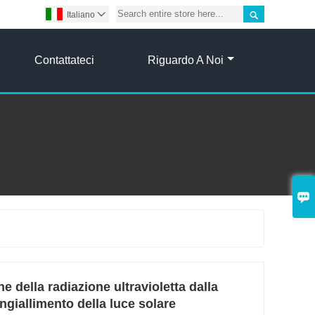

Italiano

Contattateci
Riguardo A Noi

e della radiazione ultravioletta dalla
ngiallimento della luce solare